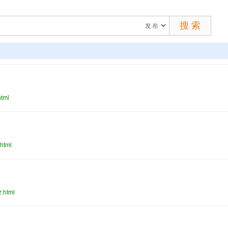
tml
html
.html