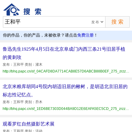
你的作品，你的产品，未被收录？请点击
免费注册
！
鲁迅先生1925年4月5日在北京阜成门内西三条21号旧居手植
的黄刺玫
发布：王和平 类别：灌木
http://bhq.papc.cn/sf_04CAFD8DA7714CAB8E57D6ABCB88B0EF_275_zrzz.html
北京米粮库胡同4号院内胡适旧居的楸树，是胡适北京旧居的
标志性记忆点。
发布：王和平 类别：乔木
http://bhq.papc.cn/sf_1ED6BE7303D044BA9D12E6EAFA5EC5CD_275_zrzz.html
观看罗红自然摄影艺术展
发布：王和平 类别：活动